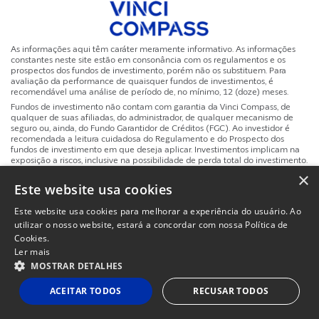
As informações aqui têm caráter meramente informativo. As informações
constantes neste site estão em consonância com os regulamentos e os
prospectos dos fundos de investimento, porém não os substituem. Para
avaliação da performance de quaisquer fundos de investimentos, é
recomendável uma análise de período de, no mínimo, 12 (doze) meses.
Fundos de investimento não contam com garantia da Vinci Compass, de
qualquer de suas afiliadas, do administrador, de qualquer mecanismo de
seguro ou, ainda, do Fundo Garantidor de Créditos (FGC). Ao investidor é
recomendada a leitura cuidadosa do Regulamento e do Prospecto dos
fundos de investimento em que deseja aplicar. Investimentos implicam na
exposição a riscos, inclusive na possibilidade de perda total do investimento.
A rentabilidade obtida no passado não representa garantia de rentabilidade
×
futura. A rentabilidade divulgada não é líquida de impostos.
Este website usa cookies
Site
Este website usa cookies para melhorar a experiência do usuário. Ao
Powered by
MZ
Politicas de Privacidade e Termos de Uso
Instituc
utilizar o nosso website, estará a concordar com nossa Política de
Cookies.
Ler mais
MOSTRAR DETALHES
ACEITAR TODOS
RECUSAR TODOS