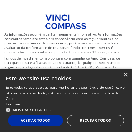
As informações aqui têm caráter meramente informativo. As informações
constantes neste site estão em consonância com os regulamentos e os
prospectos dos fundos de investimento, porém não os substituem. Para
avaliação da performance de quaisquer fundos de investimentos, é
recomendável uma análise de período de, no mínimo, 12 (doze) meses.
Fundos de investimento não contam com garantia da Vinci Compass, de
qualquer de suas afiliadas, do administrador, de qualquer mecanismo de
seguro ou, ainda, do Fundo Garantidor de Créditos (FGC). Ao investidor é
recomendada a leitura cuidadosa do Regulamento e do Prospecto dos
×
fundos de investimento em que deseja aplicar. Investimentos implicam na
Este website usa cookies
exposição a riscos, inclusive na possibilidade de perda total do investimento.
A rentabilidade obtida no passado não representa garantia de rentabilidade
Este website usa cookies para melhorar a experiência do usuário. Ao
futura. A rentabilidade divulgada não é líquida de impostos.
utilizar o nosso website, estará a concordar com nossa Política de
Cookies.
Site
Powered by
MZ
Politicas de Privacidade e Termos de Uso
Ler mais
Instituc
MOSTRAR DETALHES
ACEITAR TODOS
RECUSAR TODOS