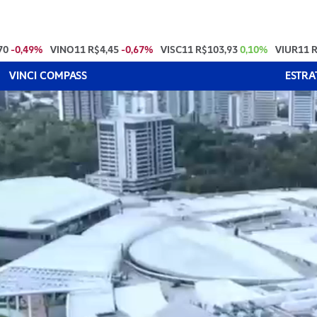
70
-0,49%
VINO11
R$4,45
-0,67%
VISC11
R$103,93
0,10%
VIUR11
R
VINCI COMPASS
ESTRA