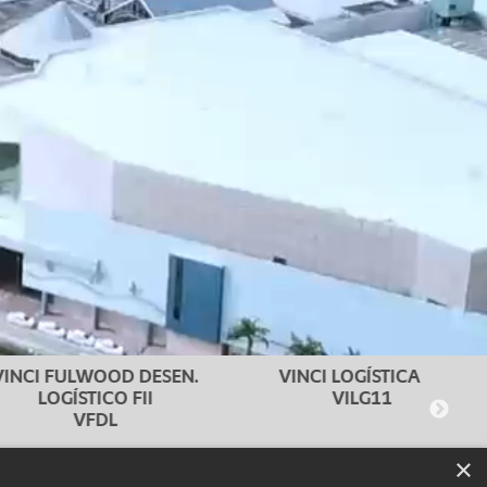
ULWOOD DESEN.
VINCI LOGÍSTICA FII
ÍSTICO FII
VILG11
VFDL
×