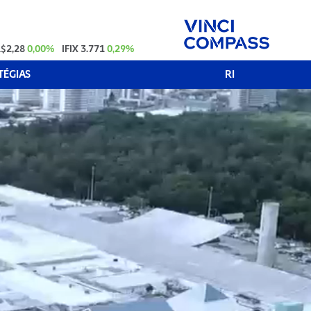
$2,28
0,00%
IFIX
3.771
0,29%
TÉGIAS
RI