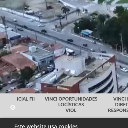
IAL FII
VINCI OPORTUNIDADES
VINCI MAV IV 
LOGÍSTICAS
DIREITOS CRE
VIOL
RESPONSABILIDA
MASTE
Este website usa cookies