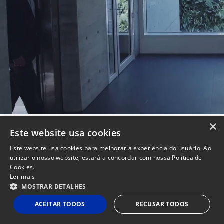
×
Este website usa cookies
Este website usa cookies para melhorar a experiência do usuário. Ao
utilizar o nosso website, estará a concordar com nossa Política de
CADASTRE-SE NO MAILING
Cookies.
Ler mais
MOSTRAR DETALHES
Site
Powered by
MZ
Politicas de Privacidade e Termos de Uso
Instituc
ACEITAR TODOS
RECUSAR TODOS