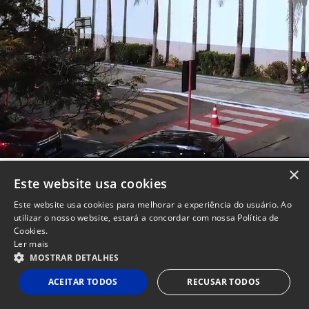
×
Este website usa cookies
Este website usa cookies para melhorar a experiência do usuário. Ao
utilizar o nosso website, estará a concordar com nossa Política de
VISÃO GERAL
Cookies.
Ler mais
MOSTRAR DETALHES
Site
Powered by
MZ
Politicas de Privacidade e Termos de Uso
Instituc
ACEITAR TODOS
RECUSAR TODOS