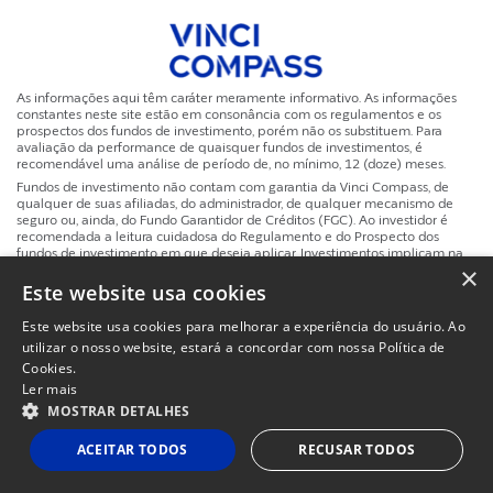
As informações aqui têm caráter meramente informativo. As informações
constantes neste site estão em consonância com os regulamentos e os
prospectos dos fundos de investimento, porém não os substituem. Para
avaliação da performance de quaisquer fundos de investimentos, é
recomendável uma análise de período de, no mínimo, 12 (doze) meses.
Fundos de investimento não contam com garantia da Vinci Compass, de
qualquer de suas afiliadas, do administrador, de qualquer mecanismo de
seguro ou, ainda, do Fundo Garantidor de Créditos (FGC). Ao investidor é
recomendada a leitura cuidadosa do Regulamento e do Prospecto dos
fundos de investimento em que deseja aplicar. Investimentos implicam na
×
exposição a riscos, inclusive na possibilidade de perda total do investimento.
A rentabilidade obtida no passado não representa garantia de rentabilidade
Este website usa cookies
futura. A rentabilidade divulgada não é líquida de impostos.
Este website usa cookies para melhorar a experiência do usuário. Ao
Site
utilizar o nosso website, estará a concordar com nossa Política de
Powered by
MZ
Politicas de Privacidade e Termos de Uso
Instituc
Cookies.
Ler mais
MOSTRAR DETALHES
ACEITAR TODOS
RECUSAR TODOS