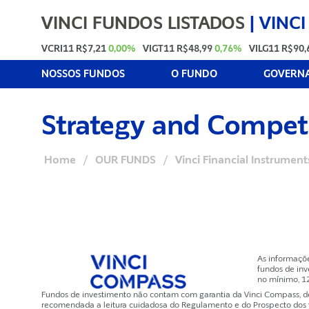
VINCI FUNDOS LISTADOS
|
VINCI
VCRI11
R$7,21
0,00%
VIGT11
R$48,99
0,76%
VILG11
R$90,
NOSSOS FUNDOS
O FUNDO
GOVERNA
Strategy and Competi
Home
/
OUR FUNDS
/
Vinci Financial Instruments
As informaçõ
fundos de inv
no mínimo, 1
Fundos de investimento não contam com garantia da Vinci Compass, de q
recomendada a leitura cuidadosa do Regulamento e do Prospecto dos fun