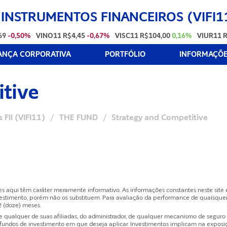
 INSTRUMENTOS FINANCEIROS (VIFI1
69
-0,50%
VINO11
R$4,45
-0,67%
VISC11
R$104,00
0,16%
VIUR11
R
NÇA CORPORATIVA
PORTFÓLIO
INFORMAÇÕES
tive
 FII (VIFI11)
/
THE FUND
/
Strategy and Competitive
es aqui têm caráter meramente informativo. As informações constantes neste sit
estimento, porém não os substituem. Para avaliação da performance de quaisquer
2 (doze) meses.
ualquer de suas afiliadas, do administrador, de qualquer mecanismo de seguro ou
dos de investimento em que deseja aplicar. Investimentos implicam na exposição 