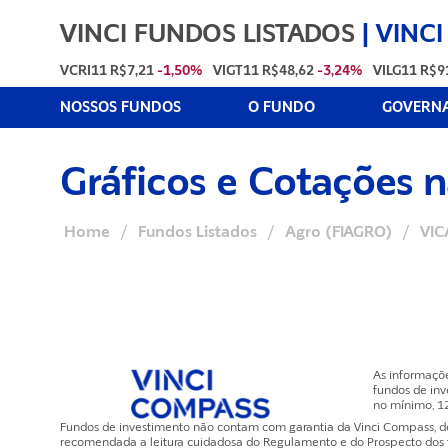
VINCI FUNDOS LISTADOS
|
VINCI
VCRI11
R$7,21
-1,50%
VIGT11
R$48,62
-3,24%
VILG11
R$9
NOSSOS FUNDOS
O FUNDO
GOVERNA
Gráficos e Cotações 
Home
/
Fundos Listados
/
Agro (FIAGRO)
/
VIC
As informaçõ
fundos de inv
no mínimo, 1
Fundos de investimento não contam com garantia da Vinci Compass, de q
recomendada a leitura cuidadosa do Regulamento e do Prospecto dos fun