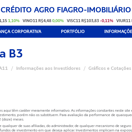
 CRÉDITO AGRO FIAGRO-IMOBILIÁRIO
1,15
1,10%
VINO11
R$4,48
0,00%
VISC11
R$103,83
-0,11%
VIUR11
NÇA CORPORATIVA
PORTFÓLIO
INFORMAÇÕES
na B3
A11
/
Informações aos Investidores
/
Gráficos e Cotações
es aqui têm caráter meramente informativo. As informações constantes neste sit
estimento, porém não os substituem. Para avaliação da performance de quaisquer
2 (doze) meses.
ualquer de suas afiliadas, do administrador, de qualquer mecanismo de seguro ou
dos de investimento em que deseja aplicar. Investimentos implicam na exposição 