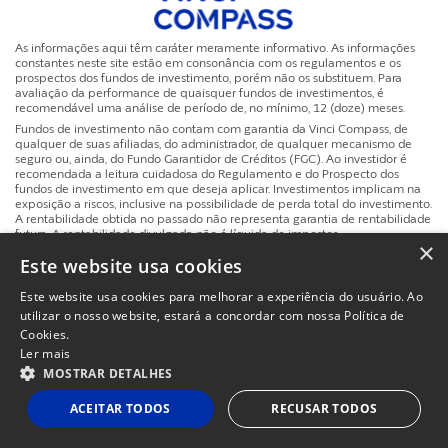
As informações aqui têm caráter meramente informativo. As informações
constantes neste site estão em consonância com os regulamentos e os
prospectos dos fundos de investimento, porém não os substituem. Para
avaliação da performance de quaisquer fundos de investimentos, é
recomendável uma análise de período de, no mínimo, 12 (doze) meses.
Fundos de investimento não contam com garantia da Vinci Compass, de
qualquer de suas afiliadas, do administrador, de qualquer mecanismo de
seguro ou, ainda, do Fundo Garantidor de Créditos (FGC). Ao investidor é
recomendada a leitura cuidadosa do Regulamento e do Prospecto dos
fundos de investimento em que deseja aplicar. Investimentos implicam na
exposição a riscos, inclusive na possibilidade de perda total do investimento.
A rentabilidade obtida no passado não representa garantia de rentabilidade
futura. A rentabilidade divulgada não é líquida de impostos.
×
Este website usa cookies
Site
Powered by
MZ
Politicas de Privacidade e Termos de Uso
Instituc
Este website usa cookies para melhorar a experiência do usuário. Ao
utilizar o nosso website, estará a concordar com nossa Política de
Cookies.
Ler mais
MOSTRAR DETALHES
ACEITAR TODOS
RECUSAR TODOS