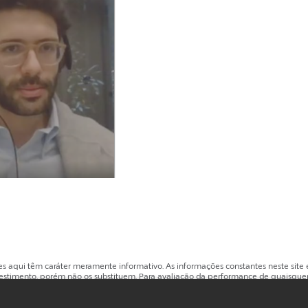
es aqui têm caráter meramente informativo. As informações constantes neste sit
estimento, porém não os substituem. Para avaliação da performance de quaisquer
2 (doze) meses.
ualquer de suas afiliadas, do administrador, de qualquer mecanismo de seguro ou