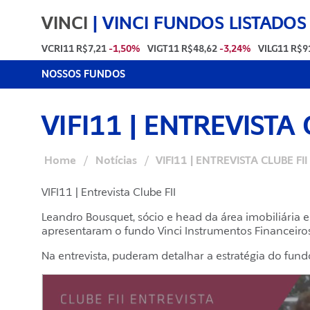
VINCI
|
VINCI FUNDOS LISTADOS
VCRI11
R$7,21
-1,50%
VIGT11
R$48,62
-3,24%
VILG11
R$9
NOSSOS FUNDOS
VIFI11 | ENTREVISTA 
Home
/
Notícias
/
VIFI11 | ENTREVISTA CLUBE FII
VIFI11 | Entrevista Clube FII
Leandro Bousquet, sócio e head da área imobiliária e
apresentaram o fundo Vinci Instrumentos Financeiros F
Na entrevista, puderam detalhar a estratégia do fund