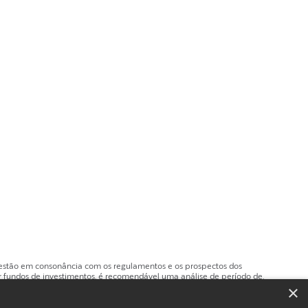
e estão em consonância com os regulamentos e os prospectos dos
 fundos de investimentos, é recomendável uma análise de período de,
×
, ainda, do Fundo Garantidor de Créditos (FGC). Ao investidor é