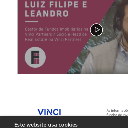
As informaçõ
fundos de inv
no mínimo, 1
Este website usa cookies
Fundos de investimento não contam com garantia da Vinci Compass, de q