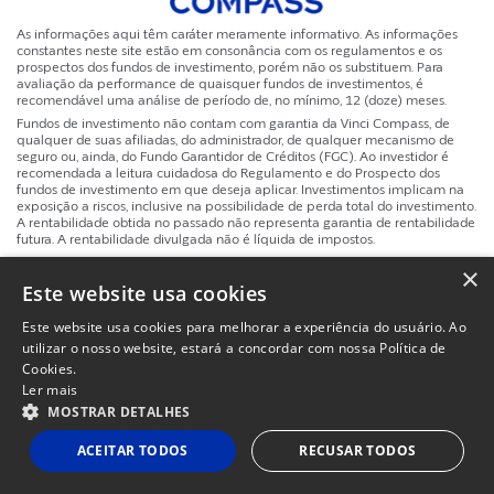
As informações aqui têm caráter meramente informativo. As informações
constantes neste site estão em consonância com os regulamentos e os
prospectos dos fundos de investimento, porém não os substituem. Para
avaliação da performance de quaisquer fundos de investimentos, é
recomendável uma análise de período de, no mínimo, 12 (doze) meses.
Fundos de investimento não contam com garantia da Vinci Compass, de
qualquer de suas afiliadas, do administrador, de qualquer mecanismo de
seguro ou, ainda, do Fundo Garantidor de Créditos (FGC). Ao investidor é
recomendada a leitura cuidadosa do Regulamento e do Prospecto dos
fundos de investimento em que deseja aplicar. Investimentos implicam na
exposição a riscos, inclusive na possibilidade de perda total do investimento.
A rentabilidade obtida no passado não representa garantia de rentabilidade
futura. A rentabilidade divulgada não é líquida de impostos.
×
Site
Este website usa cookies
Powered by
MZ
Politicas de Privacidade e Termos de Uso
Instituc
Este website usa cookies para melhorar a experiência do usuário. Ao
utilizar o nosso website, estará a concordar com nossa Política de
Cookies.
Ler mais
MOSTRAR DETALHES
ACEITAR TODOS
RECUSAR TODOS