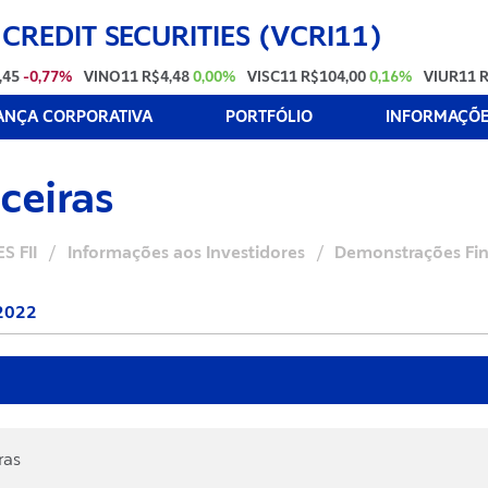
 CREDIT SECURITIES (VCRI11)
,45
-0,77%
VINO11
R$4,48
0,00%
VISC11
R$104,00
0,16%
VIUR11
R
NÇA CORPORATIVA
PORTFÓLIO
INFORMAÇÕES
ceiras
S FII
/
Informações aos Investidores
/
Demonstrações Fin
2022
ras