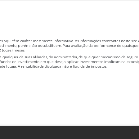
es aqui têm caráter meramente informativo. As informações constantes neste sit
estimento, porém não os substituem. Para avaliação da performance de quaisquer
2 (doze) meses.
ualquer de suas afiliadas, do administrador, de qualquer mecanismo de seguro ou
dos de investimento em que deseja aplicar. Investimentos implicam na exposição 
de futura. A rentabilidade divulgada não é líquida de impostos.