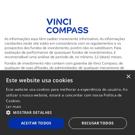
As informações aqui têm caráter meramente informativo. As informações
constantes neste site estão em consonância com os regulamentos e os
prospectos dos fundos de investimento, porém não os substituem. Para
avaliação da performance de quaisquer fundos de investimentos, é
recomendável uma análise de período de, no mínimo, 12 (doze) meses.
Fundos de investimento não contam com garantia da Vinci Compass, de
qualquer de suas afiliadas, do administrador, de qualquer mecanismo de
seguro ou, ainda, do Fundo Garantidor de Créditos (FGC). Ao investidor é
×
recomendada a leitura cuidadosa do Regulamento e do Prospecto dos
Este website usa cookies
fundos de investimento em que deseja aplicar. Investimentos implicam na
exposição a riscos, inclusive na possibilidade de perda total do investimento.
Este website usa cookies para melhorar a experiência do usuário. Ao
A rentabilidade obtida no passado não representa garantia de rentabilidade
utilizar o nosso website, estará a concordar com nossa Política de
futura. A rentabilidade divulgada não é líquida de impostos.
Cookies.
Ler mais
Site
Powered by
MZ
Politicas de Privacidade e Termos de Uso
MOSTRAR DETALHES
Instituc
ACEITAR TODOS
RECUSAR TODOS