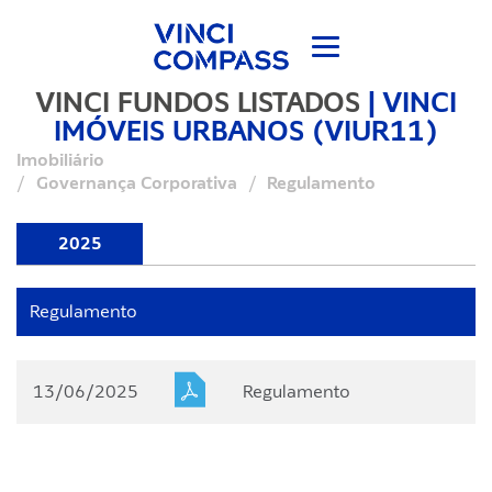
Regulamento
VINCI FUNDOS LISTADOS
|
VINCI
Home
/
Nossos Fundos
/
IMÓVEIS URBANOS (VIUR11)
Vinci Imóveis Urbanos Fundo de Investimento
Imobiliário
/
Governança Corporativa
/
Regulamento
2025
Regulamento
13/06/2025
Regulamento