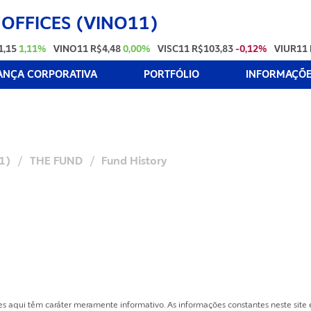
 OFFICES (VINO11)
1,15
1,11%
VINO11
R$4,48
0,00%
VISC11
R$103,83
-0,12%
VIUR11
NÇA CORPORATIVA
PORTFÓLIO
INFORMAÇÕES
11)
/
THE FUND
/
Fund History
es aqui têm caráter meramente informativo. As informações constantes neste sit