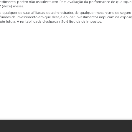
estimento, porém não os substituem. Para avaliação da performance de quaisquer
2 (doze) meses.
ualquer de suas afiliadas, do administrador, de qualquer mecanismo de seguro ou
dos de investimento em que deseja aplicar. Investimentos implicam na exposição 
de futura. A rentabilidade divulgada não é líquida de impostos.