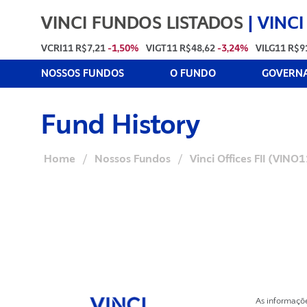
VINCI FUNDOS LISTADOS
|
VINCI
VCRI11
R$7,21
-1,50%
VIGT11
R$48,62
-3,24%
VILG11
R$9
NOSSOS FUNDOS
O FUNDO
GOVERNA
Fund History
Home
/
Nossos Fundos
/
Vinci Offices FII (VINO
As informaçõ