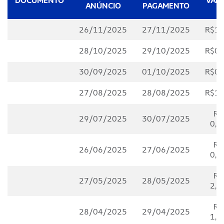
DOCUMENTO
VAL
ANÚNCIO
PAGAMENTO
26/11/2025
27/11/2025
R$1,
28/10/2025
29/10/2025
R$0,
30/09/2025
01/10/2025
R$0,
27/08/2025
28/08/2025
R$1,
R$
29/07/2025
30/07/2025
0,5
R$
26/06/2025
27/06/2025
0,7
R$
27/05/2025
28/05/2025
2,0
R$
28/04/2025
29/04/2025
1,0