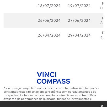
R$
18/07/2024
19/07/2024
0,7
R$
26/06/2024
27/06/2024
8,5
R$
26/04/2024
29/04/2024
4,8
As informações aqui têm caráter meramente informativo. As informações
constantes neste site estão em consonância com os regulamentos e os
prospectos dos fundos de investimento, porém não os substituem. Para
avaliação da performance de quaisquer fundos de investimentos, é
recomendável uma análise de período de, no mínimo, 12 (doze) meses.
×