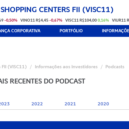
 SHOPPING CENTERS FII (VISC11)
69
-0,50%
VINO11
R$4,45
-0,67%
VISC11
R$104,00
0,16%
VIUR11
R
NÇA CORPORATIVA
PORTFÓLIO
INFORMAÇÕES
 FII (VISC11)
/
Informações aos Investidores
/
Podcasts
AIS RECENTES DO PODCAST
2023
2022
2021
2020