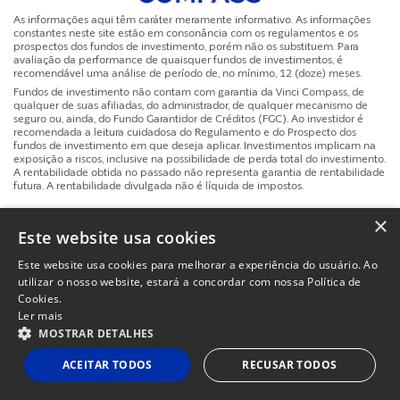
As informações aqui têm caráter meramente informativo. As informações
constantes neste site estão em consonância com os regulamentos e os
prospectos dos fundos de investimento, porém não os substituem. Para
avaliação da performance de quaisquer fundos de investimentos, é
recomendável uma análise de período de, no mínimo, 12 (doze) meses.
Fundos de investimento não contam com garantia da Vinci Compass, de
qualquer de suas afiliadas, do administrador, de qualquer mecanismo de
seguro ou, ainda, do Fundo Garantidor de Créditos (FGC). Ao investidor é
recomendada a leitura cuidadosa do Regulamento e do Prospecto dos
fundos de investimento em que deseja aplicar. Investimentos implicam na
exposição a riscos, inclusive na possibilidade de perda total do investimento.
A rentabilidade obtida no passado não representa garantia de rentabilidade
futura. A rentabilidade divulgada não é líquida de impostos.
×
Site
Powered by
MZ
Politicas de Privacidade e Termos de Uso
Este website usa cookies
Instituc
Este website usa cookies para melhorar a experiência do usuário. Ao
utilizar o nosso website, estará a concordar com nossa Política de
Cookies.
Ler mais
MOSTRAR DETALHES
ACEITAR TODOS
RECUSAR TODOS