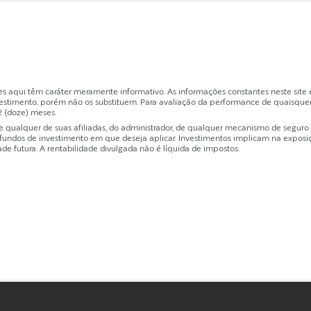
es aqui têm caráter meramente informativo. As informações constantes neste sit
estimento, porém não os substituem. Para avaliação da performance de quaisquer
2 (doze) meses.
ualquer de suas afiliadas, do administrador, de qualquer mecanismo de seguro ou
dos de investimento em que deseja aplicar. Investimentos implicam na exposição 
de futura. A rentabilidade divulgada não é líquida de impostos.