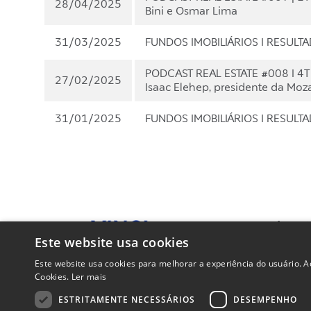
28/04/2025
Bini e Osmar Lima
31/03/2025
FUNDOS IMOBILIÁRIOS I RESUL
PODCAST REAL ESTATE #008 I 4T 
27/02/2025
Isaac Elehep, presidente da Moz
31/01/2025
FUNDOS IMOBILIÁRIOS I RESULT
As informaçõ
fundos de inv
Este website usa cookies
no mínimo, 1
Fundos de investimento não contam com garantia da Vinci Compass, de q
Este website usa cookies para melhorar a experiência do usuário. Ao
recomendada a leitura cuidadosa do Regulamento e do Prospecto dos fun
Cookies.
Ler mais
rentabilidade obtida no passado não representa garantia de rentabilida
ESTRITAMENTE NECESSÁRIOS
DESEMPENHO