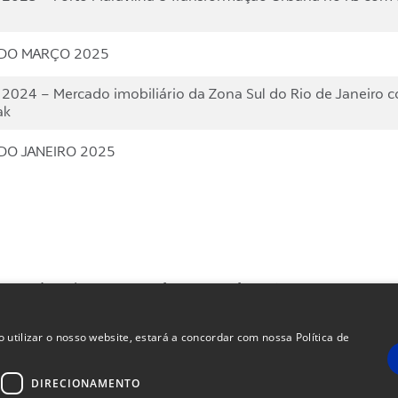
TADO MARÇO 2025
2024 – Mercado imobiliário da Zona Sul do Rio de Janeiro 
ak
ADO JANEIRO 2025
es aqui têm caráter meramente informativo. As informações constantes neste sit
estimento, porém não os substituem. Para avaliação da performance de quaisquer
2 (doze) meses.
ualquer de suas afiliadas, do administrador, de qualquer mecanismo de seguro ou
 utilizar o nosso website, estará a concordar com nossa Política de
dos de investimento em que deseja aplicar. Investimentos implicam na exposição 
de futura. A rentabilidade divulgada não é líquida de impostos.
DIRECIONAMENTO