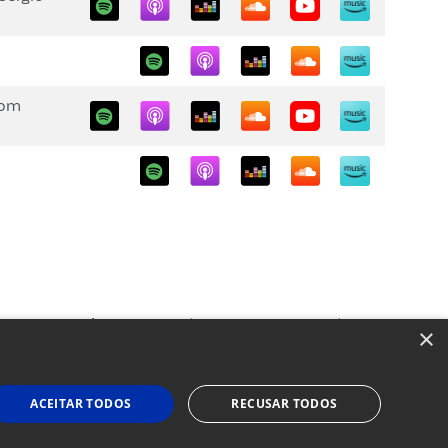
com
e estão em consonância com os regulamentos e os prospectos dos
×
 fundos de investimentos, é recomendável uma análise de período de,
, ainda, do Fundo Garantidor de Créditos (FGC). Ao investidor é
a riscos, inclusive na possibilidade de perda total do investimento. A
ACEITAR TODOS
RECUSAR TODOS