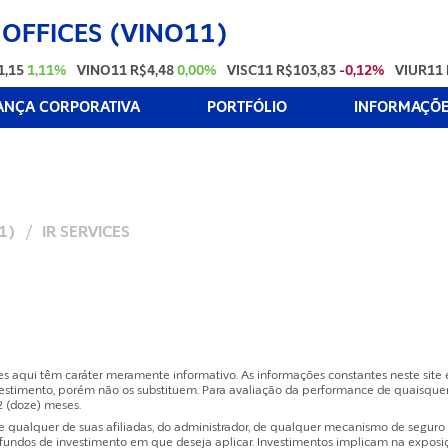
 OFFICES (VINO11)
1,15
1,11%
VINO11
R$4,48
0,00%
VISC11
R$103,83
-0,12%
VIUR11
NÇA CORPORATIVA
PORTFÓLIO
INFORMAÇÕES
11)
/
IR SERVICES
es aqui têm caráter meramente informativo. As informações constantes neste sit
estimento, porém não os substituem. Para avaliação da performance de quaisquer
2 (doze) meses.
ualquer de suas afiliadas, do administrador, de qualquer mecanismo de seguro ou
dos de investimento em que deseja aplicar. Investimentos implicam na exposição 