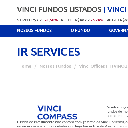
VINCI FUNDOS LISTADOS
|
VINCI
VCRI11
R$7,21
-1,50%
VIGT11
R$48,62
-3,24%
VILG11
R$9
NOSSOS FUNDOS
O FUNDO
GOVERNA
IR SERVICES
Home
/
Nossos Fundos
/
Vinci Offices FII (VINO
As informaçõ
fundos de inv
no mínimo, 1
Fundos de investimento não contam com garantia da Vinci Compass, de q
recomendada a leitura cuidadosa do Regulamento e do Prospecto dos fun