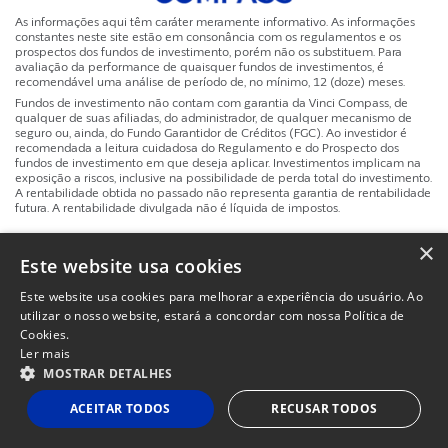
As informações aqui têm caráter meramente informativo. As informações
constantes neste site estão em consonância com os regulamentos e os
prospectos dos fundos de investimento, porém não os substituem. Para
avaliação da performance de quaisquer fundos de investimentos, é
recomendável uma análise de período de, no mínimo, 12 (doze) meses.
Fundos de investimento não contam com garantia da Vinci Compass, de
qualquer de suas afiliadas, do administrador, de qualquer mecanismo de
seguro ou, ainda, do Fundo Garantidor de Créditos (FGC). Ao investidor é
recomendada a leitura cuidadosa do Regulamento e do Prospecto dos
fundos de investimento em que deseja aplicar. Investimentos implicam na
exposição a riscos, inclusive na possibilidade de perda total do investimento.
A rentabilidade obtida no passado não representa garantia de rentabilidade
futura. A rentabilidade divulgada não é líquida de impostos.
×
Site
Powered by
MZ
Politicas de Privacidade e Termos de Uso
Este website usa cookies
Instituc
Este website usa cookies para melhorar a experiência do usuário. Ao
utilizar o nosso website, estará a concordar com nossa Política de
Cookies.
Ler mais
MOSTRAR DETALHES
ACEITAR TODOS
RECUSAR TODOS